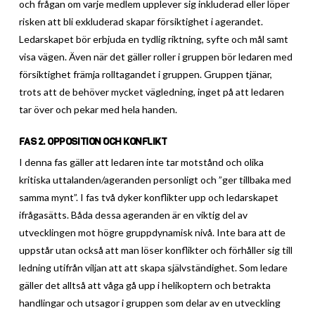
och frågan om varje medlem upplever sig inkluderad eller löper
risken att bli exkluderad skapar försiktighet i agerandet.
Ledarskapet bör erbjuda en tydlig riktning, syfte och mål samt
visa vägen. Även när det gäller roller i gruppen bör ledaren med
försiktighet främja rolltagandet i gruppen. Gruppen tjänar,
trots att de behöver mycket vägledning, inget på att ledaren
tar över och pekar med hela handen.
FAS 2. OPPOSITION OCH KONFLIKT
I denna fas gäller att ledaren inte tar motstånd och olika
kritiska uttalanden/ageranden personligt och ”ger tillbaka med
samma mynt”. I fas två dyker konflikter upp och ledarskapet
ifrågasätts. Båda dessa ageranden är en viktig del av
utvecklingen mot högre gruppdynamisk nivå. Inte bara att de
uppstår utan också att man löser konflikter och förhåller sig till
ledning utifrån viljan att att skapa självständighet. Som ledare
gäller det alltså att våga gå upp i helikoptern och betrakta
handlingar och utsagor i gruppen som delar av en utveckling