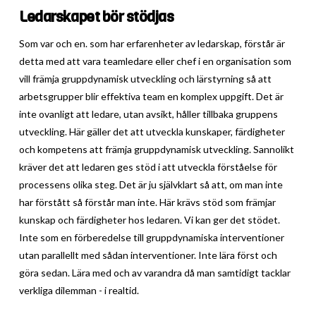
Ledarskapet bör stödjas
Som var och en. som har erfarenheter av ledarskap, förstår är
detta med att vara teamledare eller chef i en organisation som
vill främja gruppdynamisk utveckling och lärstyrning så att
arbetsgrupper blir effektiva team en komplex uppgift. Det är
inte ovanligt att ledare, utan avsikt, håller tillbaka gruppens
utveckling. Här gäller det att utveckla kunskaper, färdigheter
och kompetens att främja gruppdynamisk utveckling. Sannolikt
kräver det att ledaren ges stöd i att utveckla förståelse för
processens olika steg. Det är ju självklart så att, om man inte
har förstått så förstår man inte. Här krävs stöd som främjar
kunskap och färdigheter hos ledaren. Vi kan ger det stödet.
Inte som en förberedelse till gruppdynamiska interventioner
utan parallellt med sådan interventioner. Inte lära först och
göra sedan. Lära med och av varandra då man samtidigt tacklar
verkliga dilemman - i realtid.